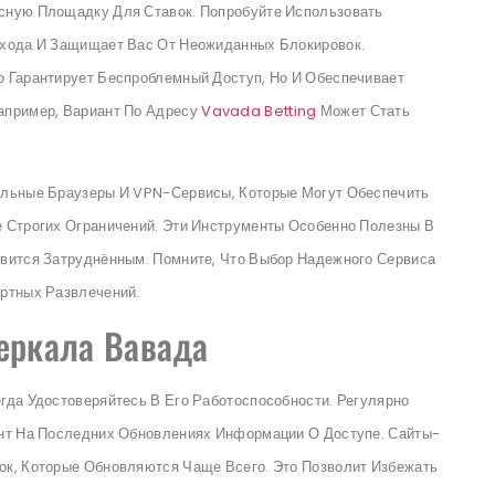
сную Площадку Для Ставок. Попробуйте Использовать
Входа И Защищает Вас От Неожиданных Блокировок.
 Гарантирует Беспроблемный Доступ, Но И Обеспечивает
апример, Вариант По Адресу
Vavada Betting
Может Стать
альные Браузеры И VPN-Сервисы, Которые Могут Обеспечить
 Строгих Ограничений. Эти Инструменты Особенно Полезны В
вится Затруднённым. Помните, Что Выбор Надежного Сервиса
ртных Развлечений.
еркала Вавада
гда Удостоверяйтесь В Его Работоспособности. Регулярно
ент На Последних Обновлениях Информации О Доступе. Сайты-
к, Которые Обновляются Чаще Всего. Это Позволит Избежать