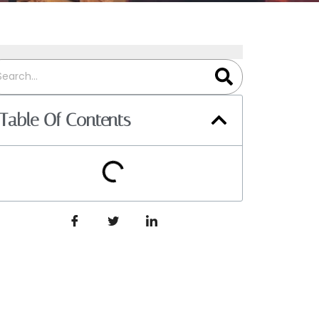
Table Of Contents