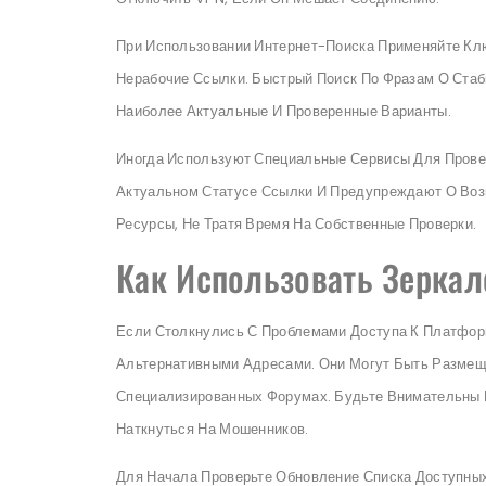
При Использовании Интернет-Поиска Применяйте Кл
Нерабочие Ссылки. Быстрый Поиск По Фразам О Стаб
Наиболее Актуальные И Проверенные Варианты.
Иногда Используют Специальные Сервисы Для Провер
Актуальном Статусе Ссылки И Предупреждают О Воз
Ресурсы, Не Тратя Время На Собственные Проверки.
Как Использовать Зерка
Если Столкнулись С Проблемами Доступа К Платфор
Альтернативными Адресами. Они Могут Быть Разме
Специализированных Форумах. Будьте Внимательны 
Наткнуться На Мошенников.
Для Начала Проверьте Обновление Списка Доступных