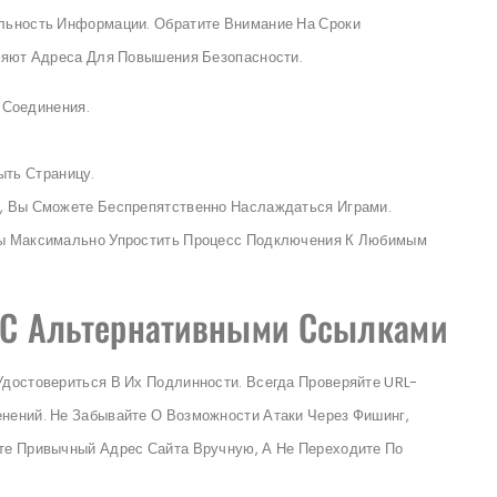
льность Информации. Обратите Внимание На Сроки
няют Адреса Для Повышения Безопасности.
 Соединения.
ыть Страницу.
, Вы Сможете Беспрепятственно Наслаждаться Играми.
бы Максимально Упростить Процесс Подключения К Любимым
е С Альтернативными Ссылками
достовериться В Их Подлинности. Всегда Проверяйте URL-
ений. Не Забывайте О Возможности Атаки Через Фишинг,
те Привычный Адрес Сайта Вручную, А Не Переходите По