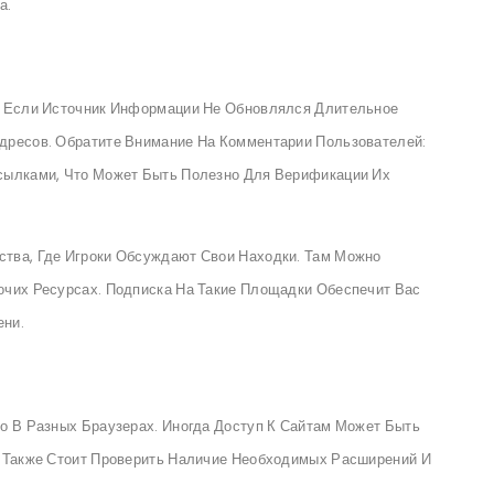
а.
. Если Источник Информации Не Обновлялся Длительное
дресов. Обратите Внимание На Комментарии Пользователей:
сылками, Что Может Быть Полезно Для Верификации Их
тва, Где Игроки Обсуждают Свои Находки. Там Можно
чих Ресурсах. Подписка На Такие Площадки Обеспечит Вас
ени.
о В Разных Браузерах. Иногда Доступ К Сайтам Может Быть
. Также Стоит Проверить Наличие Необходимых Расширений И